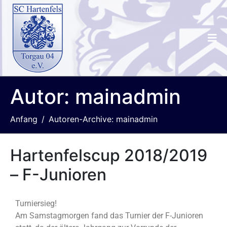
Autor:
mainadmin
Anfang
Autoren-Archive: mainadmin
Hartenfelscup 2018/2019
– F-Junioren
Turniersieg!
Am Samstagmorgen fand das Turnier der F-Junioren